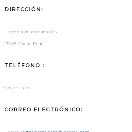
DIRECCIÓN:
Carretera de Porzuna nº 5
13005 Ciudad Real
TELÉFONO :
926 230 328
CORREO ELECTRÓNICO:
Rector:
rector@seminariociudadreal.com