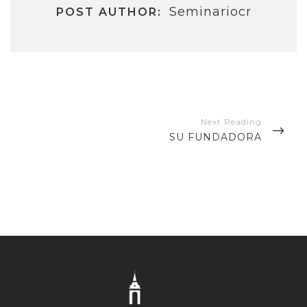
Seminariocr
POST AUTHOR:
Navegación
de
NEXT
SU FUNDADORA
entradas
POST