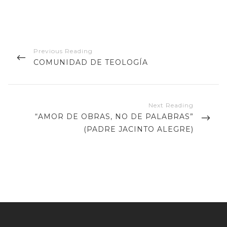
Navegación
de
PREVIOUS
COMUNIDAD DE TEOLOGÍA
entradas
POST
NEXT
“AMOR DE OBRAS, NO DE PALABRAS”
POST
(PADRE JACINTO ALEGRE)