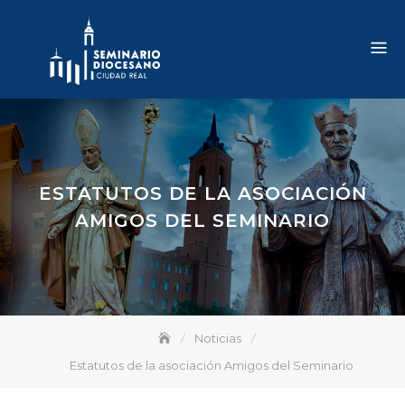
Skip
to
content
ESTATUTOS DE LA ASOCIACIÓN
AMIGOS DEL SEMINARIO
Noticias
Estatutos de la asociación Amigos del Seminario