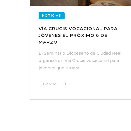
NOTICIAS
VÍA CRUCIS VOCACIONAL PARA
JÓVENES EL PRÓXIMO 6 DE
MARZO
El Seminario Diocesano de Ciudad Real
organiza un Vía Crucis vocacional para
jóvenes que tendrá…
LEER MÁS