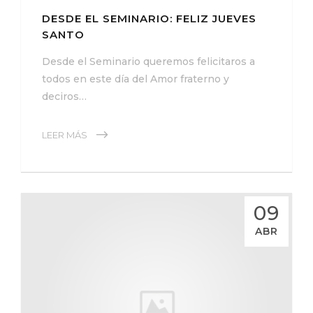
DESDE EL SEMINARIO: FELIZ JUEVES
SANTO
Desde el Seminario queremos felicitaros a
todos en este día del Amor fraterno y
deciros…
LEER MÁS
09
ABR