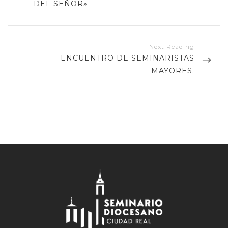
DEL SE­ÑOR»
NEXT
ENCUENTRO DE SEMINARISTAS
POST
MAYORES.