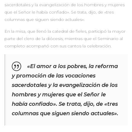
sacerdotales y la evangelización de los hombres y mujeres
que el Señor le había confiado». Se trata, dijo, de «tres
columnas que siguen siendo actuales».
En la misa, que llenó la catedral de fieles, participó la mayor
parte del clero de la diócesis, mientras que el Seminario al
completo acompañó con sus cantos la celebración.
«El amor a los pobres, la reforma
y promoción de las vocaciones
sacerdotales y la evangelización de los
hombres y mujeres que el Señor le
había confiado». Se trata, dijo, de «tres
columnas que siguen siendo actuales».