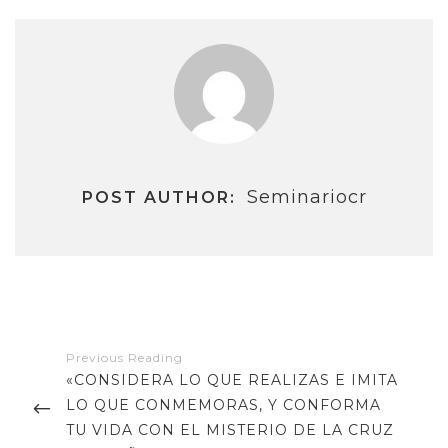
Seminariocr
POST AUTHOR:
Navegación
de
PREVIOUS
«CON­SI­DE­RA LO QUE REA­LI­ZAS E IMI­TA
entradas
POST
LO QUE CON­ME­MO­RAS, Y CON­FOR­MA
TU VIDA CON EL MIS­TE­RIO DE LA CRUZ