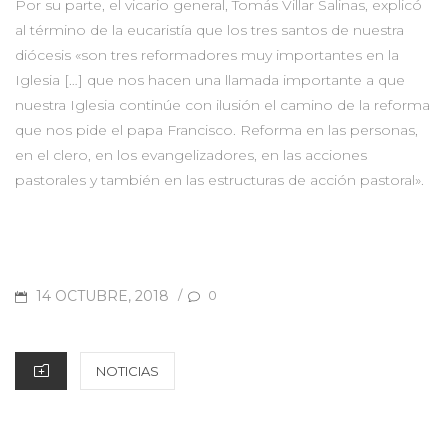
Por su parte, el vicario general, Tomás Villar Salinas, explicó
al término de la eucaristía que los tres santos de nuestra
diócesis «son tres reformadores muy importantes en la
Iglesia […] que nos hacen una llamada importante a que
nuestra Iglesia continúe con ilusión el camino de la reforma
que nos pide el papa Francisco. Reforma en las personas,
en el clero, en los evangelizadores, en las acciones
pastorales y también en las estructuras de acción pastoral».
POSTED
14 OCTUBRE, 2018
/
0
ON
CATEGORIES
NOTICIAS