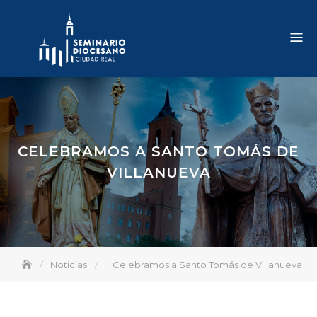
Skip
to
content
CELEBRAMOS A SANTO TOMÁS DE
VILLANUEVA
Noticias
Celebramos a Santo Tomás de Villanueva