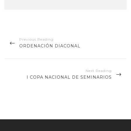
Navegación
de
PREVIOUS
ORDENACIÓN DIACONAL
entradas
POST
NEXT
I COPA NACIONAL DE SEMINARIOS
POST