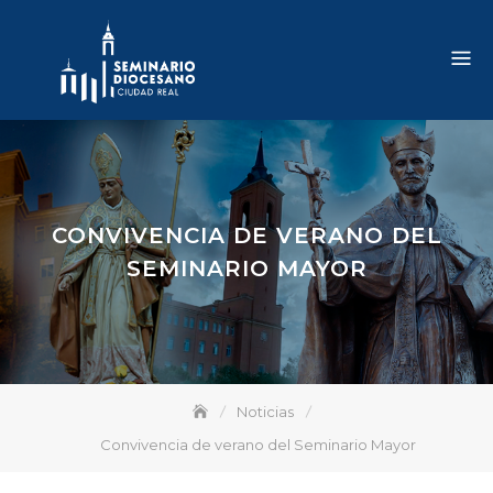
Skip
to
content
CONVIVENCIA DE VERANO DEL
SEMINARIO MAYOR
Noticias
Convivencia de verano del Seminario Mayor