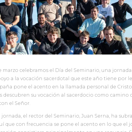
 marzo celebramos el Día del Seminario, una jornada 
poyo a la vocación sacerdotal que este año tiene por l
paña pone el acento en la llamada personal de Cristo 
s descubren su vocación al sacerdocio como camino 
con el Señor.
jornada, el rector del Seminario, Juan Serna, ha subr
uí que con frecuencia se pone el acento en lo que el 