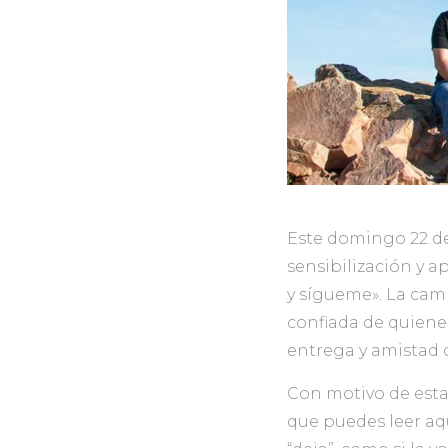
Este domingo 22 de
sensibilización y a
y sígueme». La cam
confiada de quiene
entrega y amistad 
Con motivo de esta 
que puedes leer aq