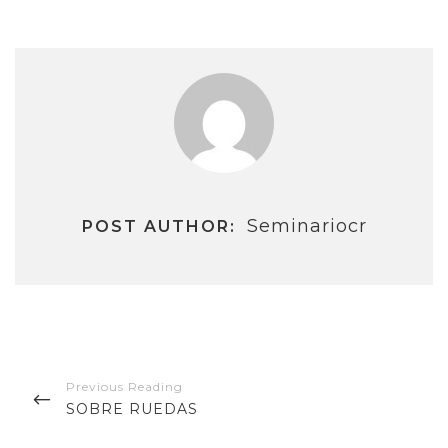
Seminariocr
POST AUTHOR:
Navegación
de
PREVIOUS
SOBRE RUEDAS
entradas
POST