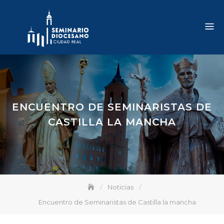
Skip
to
content
ENCUENTRO DE SEMINARISTAS DE
CASTILLA LA MANCHA
Noticias
Encuentro de Seminaristas de Castilla la mancha