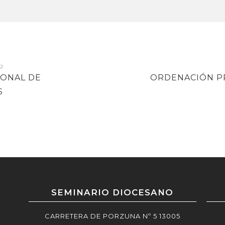
NEXT
IONAL DE
ORDENACIÓN P
POST
S
SEMINARIO DIOCESANO
CARRETERA DE PORZUNA Nº 5 13005