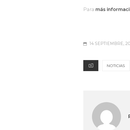
Para
más informac
POSTED
14 SEPTIEMBRE, 2
ON
CATEGORIES
NOTICIAS