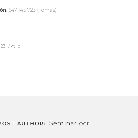
ión
: 647 145 723 (Tomás)
023
/
0
Seminariocr
POST AUTHOR: