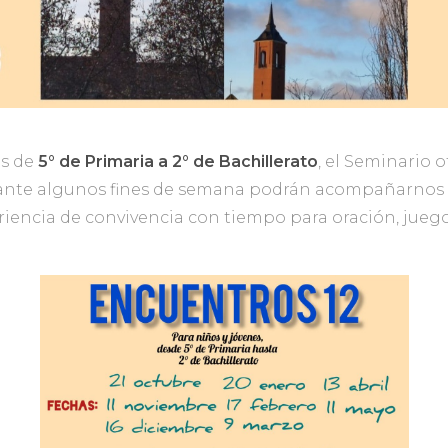
es de
5° de Primaria a 2° de Bachillerato
, el Seminario o
rante algunos fines de semana podrán acompañarnos 
iencia de convivencia con tiempo para oración, juego,