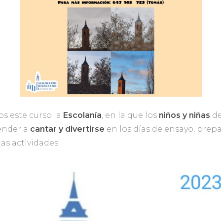
 este curso la
Escolanía
, en la que los
niños y niñas
de
ender a
cantar y divertirse
en los días de ensayo, pre
tas actividades.