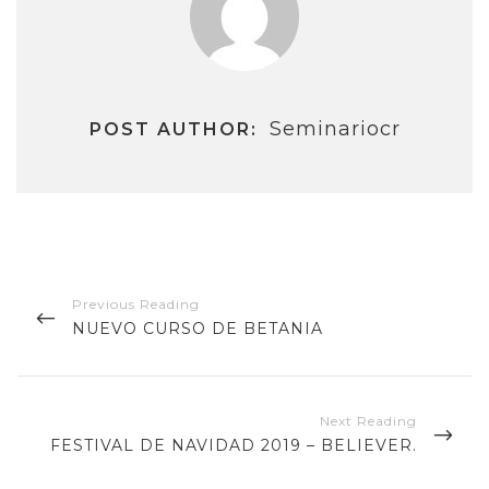
Seminariocr
POST AUTHOR:
Navegación
de
PREVIOUS
NUEVO CURSO DE BETANIA
entradas
POST
NEXT
FESTIVAL DE NAVIDAD 2019 – BELIEVER.
POST