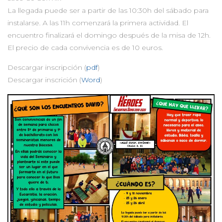
La llegada puede ser a partir de las 10:30h del sábado para
instalarse. A las 11h comenzará la primera actividad. El
encuentro finalizará el domingo después de la misa de 12h.
El precio de cada convivencia es de 10 euros.
Descargar inscripción (
pdf
)
Descargar inscrición (
Word
)