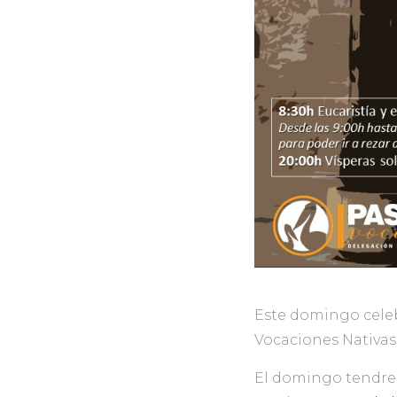
Este domingo celeb
Vocaciones Nativas
El domingo tendrem