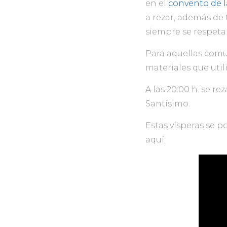
en el
convento de l
a rezar, además de 
siempre se respetar
Para aquellas comu
materiales que uti
A las 20:00 h. se r
Santísimo.
Estas vísperas se p
aquí: