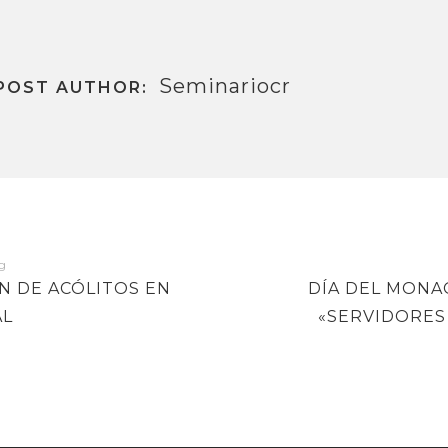
Seminariocr
POST AUTHOR:
NEXT
N DE ACÓLITOS EN
DÍA DEL MONA
POST
AL
«SERVIDORES