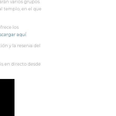
sarán varios grupos
l templo, en el que
frece los
scargar aquí
.
ión y la reserva del
sis en directo desde