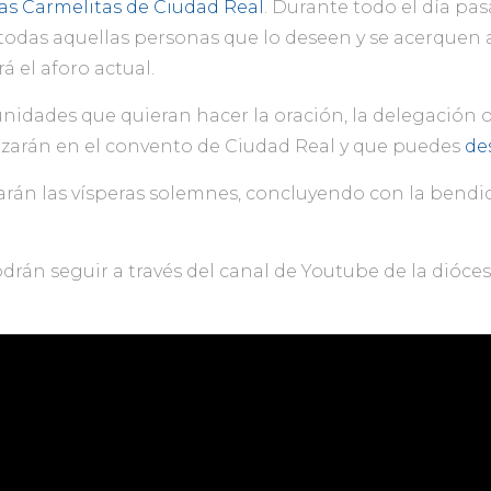
as Carmelitas de Ciudad Real
. Durante todo el día pa
todas aquellas personas que lo deseen y se acerquen a
á el aforo actual.
nidades que quieran hacer la oración, la delegación o
lizarán en el convento de Ciudad Real y que puedes
de
ezarán las vísperas solemnes, concluyendo con la bendic
odrán seguir a través del canal de Youtube de la dióce