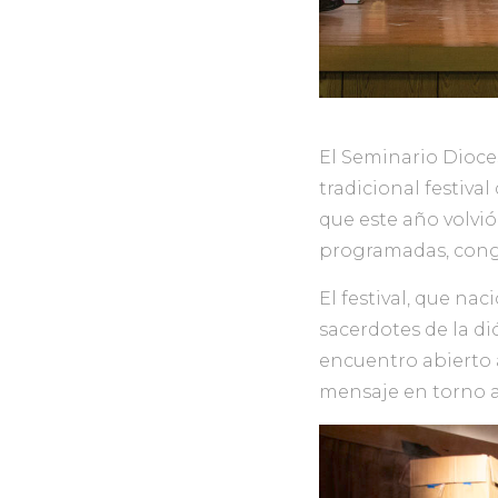
El Seminario Dioce
tradicional festival
que este año volvió
programadas, cong
El festival, que na
sacerdotes de la di
encuentro abierto 
mensaje en torno al