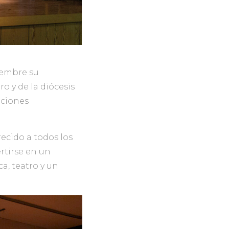
iembre su
ro y de la diócesis
nciones
recido a todos los
rtirse en un
a, teatro y un