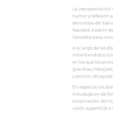
La representación t
humor y reflexión a
derrumbe del balcón
Navidad. A partir d
llamados para reco
A lo largo de las d
malentendidos cult
en los que los pro
guardias, trabajado
y servicio, les ayu
En especial, los di
introdujeron de for
encarnación del Hij
visión superficial 