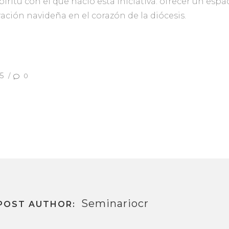
ritu con el que nació esta iniciativa: ofrecer un esp
ración navideña en el corazón de la diócesis.
5
/
0
Seminariocr
POST AUTHOR: