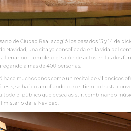
sano de Ciudad Real acogió los pasados 13 y 14 de dic
 de Navidad, una cita ya consolidada en la vida del cent
 a llenar por completo el salón de actos en las dos fu
regando a más de 400 personas.
ció hace muchos años como un recital de villancicos of
ócesis, se ha ido ampliando con el tiempo hasta conve
a todo el público que desea asistir, combinando músic
 misterio de la Navidad.