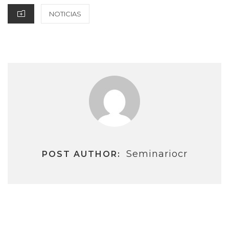
CATEGORIES
NOTICIAS
Seminariocr
POST AUTHOR:
Navegación