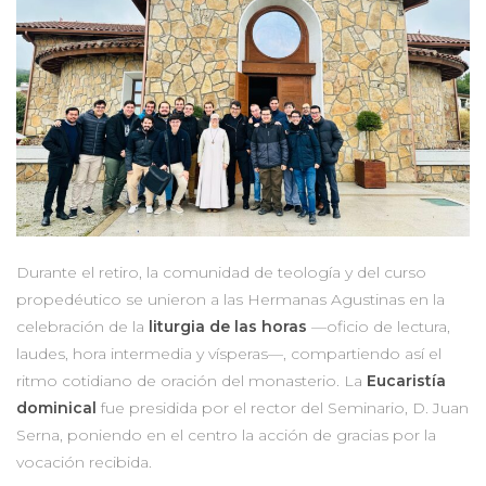
Durante el retiro, la comunidad de teología y del curso
propedéutico se unieron a las Hermanas Agustinas en la
celebración de la
liturgia de las horas
—oficio de lectura,
laudes, hora intermedia y vísperas—, compartiendo así el
ritmo cotidiano de oración del monasterio. La
Eucaristía
dominical
fue presidida por el rector del Seminario, D. Juan
Serna, poniendo en el centro la acción de gracias por la
vocación recibida.