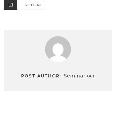
CATEGORIES
NOTICIAS
Seminariocr
POST AUTHOR:
Navegación