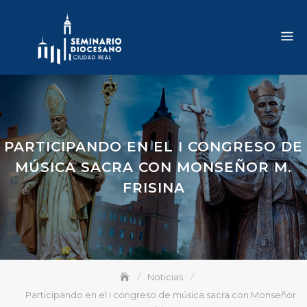
Skip
to
content
PARTICIPANDO EN EL I CONGRESO DE
MÚSICA SACRA CON MONSEÑOR M.
FRISINA
Noticias
Participando en el I congreso de música sacra con Monseñor