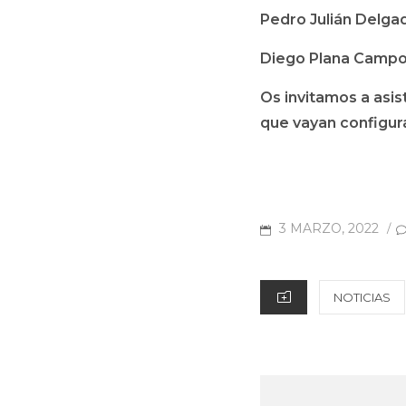
Pedro Julián Delgad
Diego Plana Campos
Os invitamos a asis
que vayan configura
POSTED
3 MARZO, 2022
/
ON
CATEGORIES
NOTICIAS