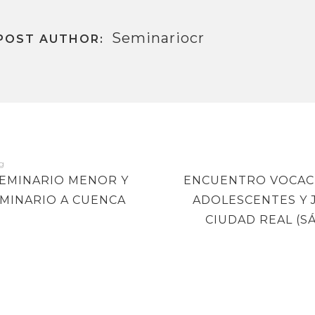
Seminariocr
POST AUTHOR:
NEXT
SEMINARIO MENOR Y
ENCUENTRO VOCAC
POST
EMINARIO A CUENCA
ADOLESCENTES Y 
CIUDAD REAL (S