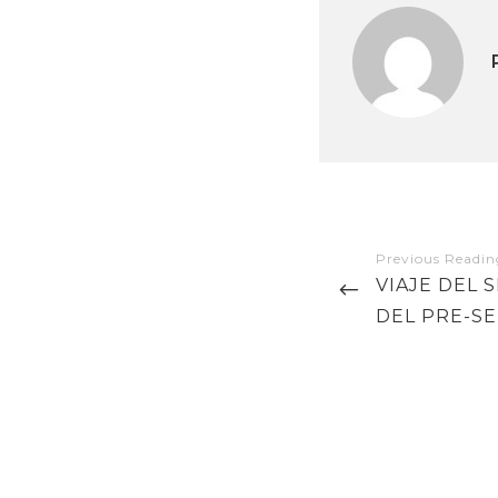
Navegación
de
PREVIOUS
VIAJE DEL 
POST
DEL PRE-S
entradas