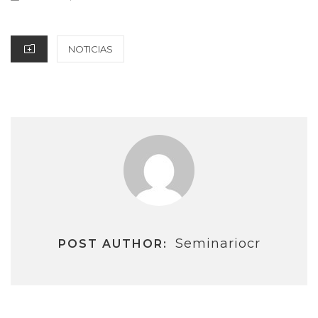
ON
CATEGORIES
NOTICIAS
Seminariocr
POST AUTHOR: