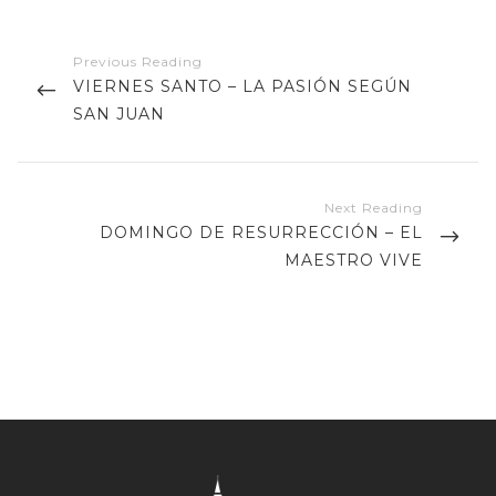
Navegación
de
PREVIOUS
VIERNES SANTO – LA PASIÓN SEGÚN
entradas
POST
SAN JUAN
NEXT
DOMINGO DE RESURRECCIÓN – EL
POST
MAESTRO VIVE