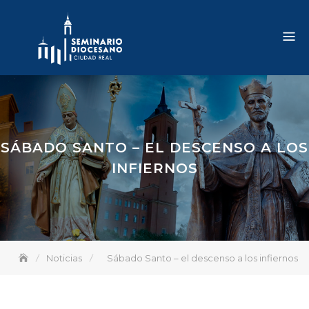
Skip
to
content
SÁBADO SANTO – EL DESCENSO A LOS
INFIERNOS
Noticias
Sábado Santo – el descenso a los infiernos