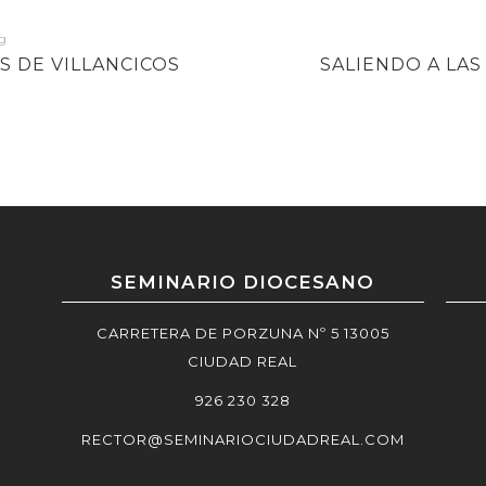
NEXT
S DE VILLANCICOS
SALIENDO A LAS
POST
SEMINARIO DIOCESANO
CARRETERA DE PORZUNA Nº 5 13005
CIUDAD REAL
926 230 328
RECTOR@SEMINARIOCIUDADREAL.COM