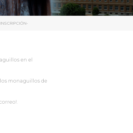
INSCRIPCIÓN-
guillos en el
los monaguillos de
correo!.