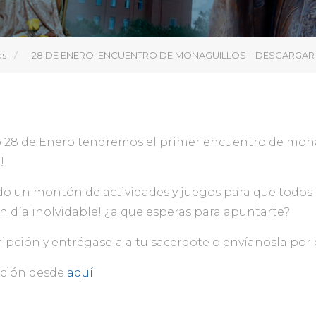
as
28 DE ENERO: ENCUENTRO DE MONAGUILLOS – DESCARGAR 
o 28 de Enero tendremos el primer encuentro de mona
!
 un montón de actividades y juegos para que todos 
n día inolvidable! ¿a que esperas para apuntarte?
ripción y entrégasela a tu sacerdote o envíanosla por 
pción desde
aquí