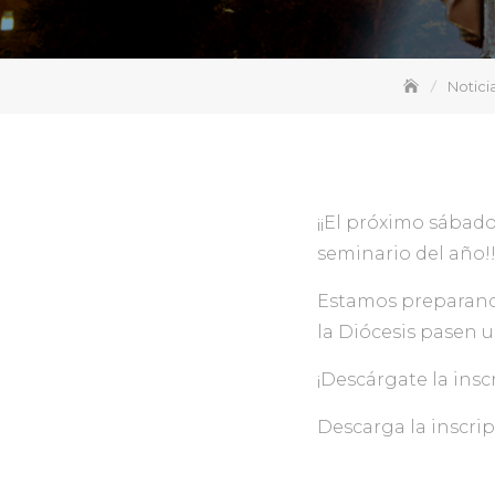
Notici
¡¡El próximo sábad
seminario del año!!
Estamos preparando
la Diócesis pasen u
¡Descárgate la insc
Descarga la inscri