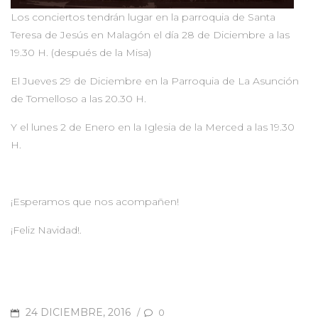
Los conciertos tendrán lugar en la parroquia de Santa
Teresa de Jesús en Malagón el día 28 de Diciembre a las
19.30 H. (después de la Misa)
El Jueves 29 de Diciembre en la Parroquia de La Asunción
de Tomelloso a las 20.30 H.
Y el lunes 2 de Enero en la Iglesia de la Merced a las 19.30
H.
¡Esperamos que nos acompañen!
¡Feliz Navidad!.
POSTED
24 DICIEMBRE, 2016
/
0