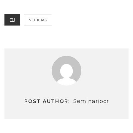
ON
CATEGORIES
NOTICIAS
Seminariocr
POST AUTHOR: