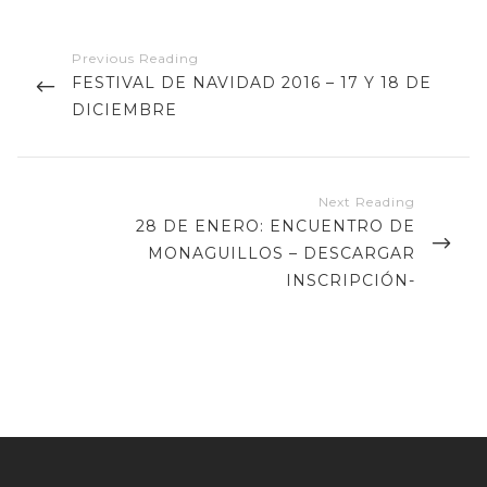
Navegación
de
PREVIOUS
FESTIVAL DE NAVIDAD 2016 – 17 Y 18 DE
entradas
POST
DICIEMBRE
NEXT
28 DE ENERO: ENCUENTRO DE
POST
MONAGUILLOS – DESCARGAR
INSCRIPCIÓN-