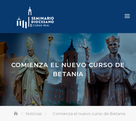
Skip
to
content
COMIENZA EL NUEVO CURSO DE
BETANIA
Noticias
Comienza el nuevo curso de Betania