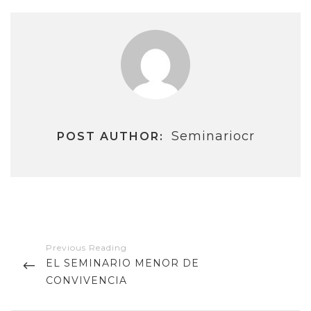
Seminariocr
POST AUTHOR:
Navegación
de
PREVIOUS
EL SEMINARIO MENOR DE
entradas
POST
CONVIVENCIA