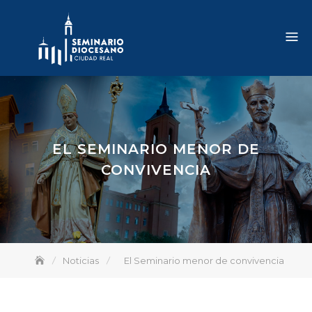
Skip
to
content
EL SEMINARIO MENOR DE
CONVIVENCIA
Noticias
El Seminario menor de convivencia