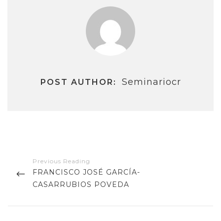
Seminariocr
POST AUTHOR:
Navegación
de
PREVIOUS
FRANCISCO JOSÉ GARCÍA-
entradas
POST
CASARRUBIOS POVEDA