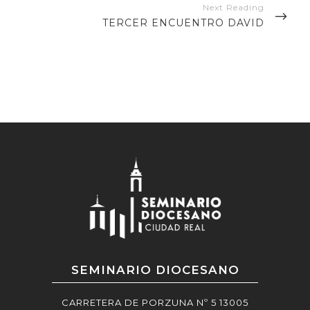
NEXT
TERCER ENCUENTRO DAVID
POST
SEMINARIO DIOCESANO
CARRETERA DE PORZUNA Nº 5 13005