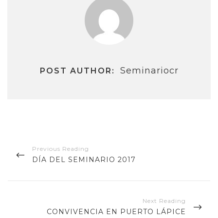
Seminariocr
POST AUTHOR:
Navegación
de
PREVIOUS
DÍA DEL SEMINARIO 2017
entradas
POST
NEXT
CONVIVENCIA EN PUERTO LÁPICE